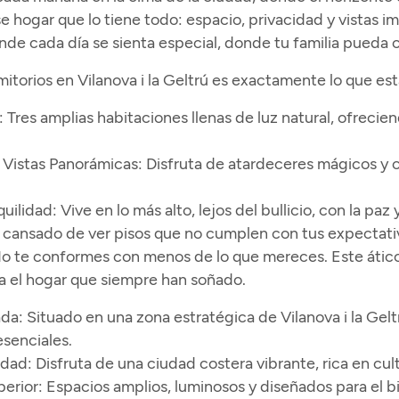
e hogar que lo tiene todo: espacio, privacidad y vistas 
nde cada día se sienta especial, donde tu familia pueda c
mitorios en Vilanova i la Geltrú es exactamente lo que e
:
Tres amplias habitaciones llenas de luz natural, ofrec
 Vistas Panorámicas:
Disfruta de atardeceres mágicos y cen
quilidad:
Vive en lo más alto, lejos del bullicio, con la pa
ansado de ver pisos que no cumplen con tus expectativas
 te conformes con menos de lo que mereces. Este ático t
lia el hogar que siempre han soñado.
ada:
Situado en una zona estratégica de Vilanova i la Geltr
esenciales.
dad:
Disfruta de una ciudad costera vibrante, rica en cul
erior:
Espacios amplios, luminosos y diseñados para el bie