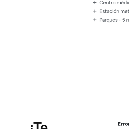
Centro médi
Estación met
Parques - 5 
¿Te
Erro