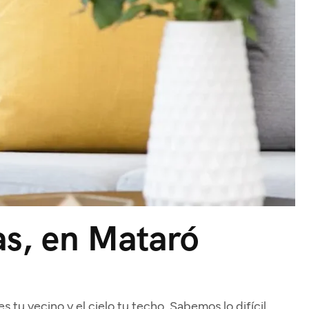
as, en Mataró
 tu vecino y el cielo tu techo. Sabemos lo difícil