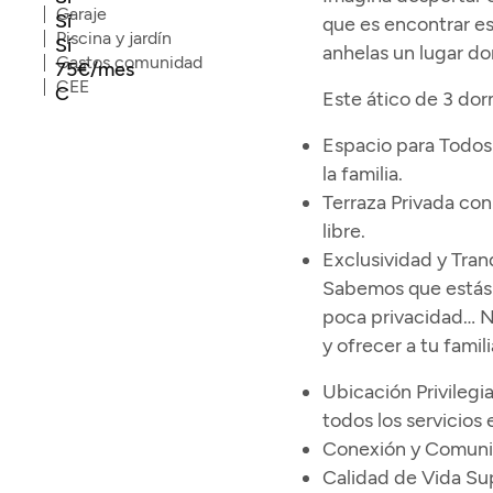
Garaje
Sí
que es encontrar es
Piscina y jardín
Sí
anhelas un lugar do
Gastos comunidad
75€/mes
CEE
C
Este ático de 3 dor
Espacio para Todos
la familia.
Terraza Privada con
libre.
Exclusividad y Tran
Sabemos que estás c
poca privacidad… No
y ofrecer a tu fami
Ubicación Privilegi
todos los servicios 
Conexión y Comuni
Calidad de Vida Sup