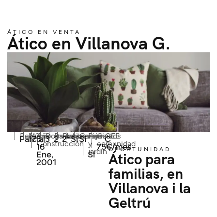
ÁTICO EN VENTA
Ático en Villanova G.
Reforma
M2
Año
Dormitorios
Baños
Planta
Ascensor
Garaje
Piscina
Gastos
CEE
Parcial
175
3
2
2ª
Sí
Sí
C
Construcción
y
comunidad
16
75€/mes
OPORTUNIDAD
jardín
Ene,
Sí
Ático para
2001
familias, en
Villanova i la
Geltrú